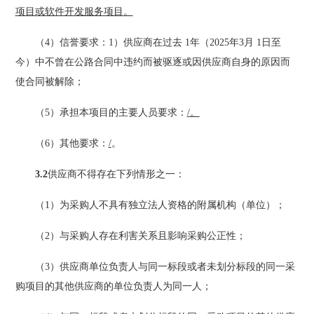
项目或软件开发服务项目
。
（
4）信誉要求：
1）供应商在过去 1年（
2025年3月
1日至
今）中不曾在
公路
合同中违约而被驱逐或因供应商自身的原因而
使合同被解除；
（
5）承担本项目的主要人员要求：
/
。
（
6）其他要求：
/
。
3.2
供应商不得
存在
下列情形之一：
（
1）为采购人不具有独立法人资格的附属机构（单位）；
（
2）与
采购
人
存在
利害关系且影响采购公正性；
（
3）供应商
单位
负责人与同一标段或者未划分标段的同一采
购项目的其他供应商的单位负责人为同一人；