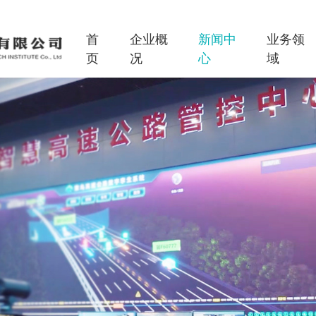
首
企业概
新闻中
业务领
页
况
心
域