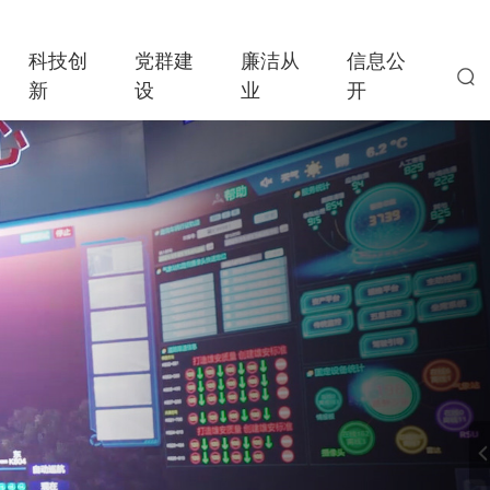
科技创
党群建
廉洁从
信息公
新
设
业
开