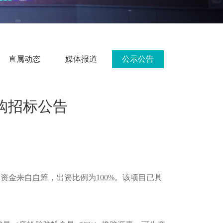
直属动态
媒体报道
公示公告
购招标公告
目资金来自
自筹
，出资比例为
100%
。该项目已具