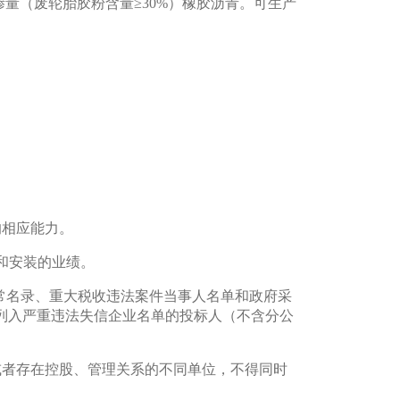
量（废轮胎胶粉含量≥30%）橡胶沥青。可生产
的相应能力。
造和安装的业绩。
企业经营异常名录、重大税收违法案件当事人名单
和政府采
/）中被列入严重违法失信企业名单的投标人（不含分公
或者存在控股、管理关系的不同单位，不得同时