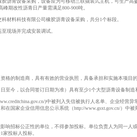
胶沥青设备采购，设备应为可移动三联撬装式主机，可生产高掺
高峰期改性沥青日产量需满足800-900吨。
交科材料科技有限公司橡胶沥青设备采购，共分1个标段。
运至现场并完成安装调试。
人资格的制造商，具有有效的营业执照，
具备承担和实施本项目
月1日至今，以合同签订日期为准）具有至少1个大型沥青设备制
www.creditchina.gov.cn/)中被列入失信被执行人名单、
家企业信用信息公示系统（http://www.gsxt.gov.cn
能影响招标公正性的单位，不得参加投标。单位负责人为同一人
1家投标人投标。